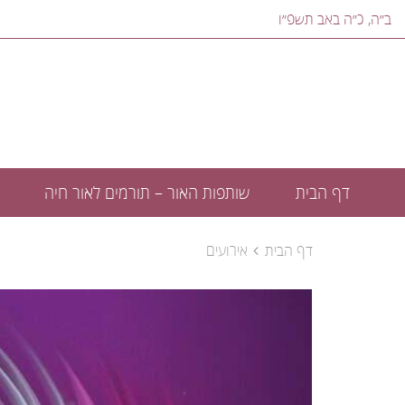
ב״ה, ‎כ״ה באב תשפ״ו‎
דף הבית
שותפות האור – תורמים לאור חיה
דף הבית
אירועים