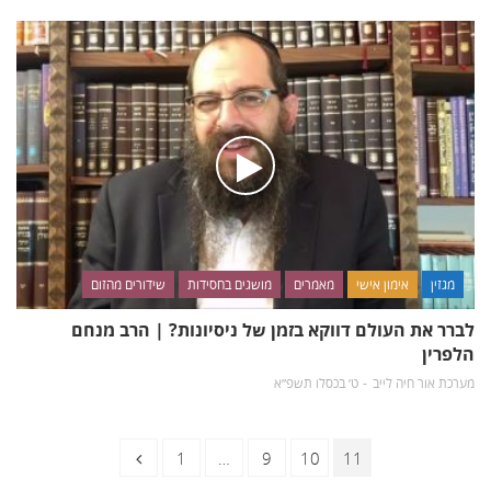
מגזין
אימון אישי
מאמרים
מושגים בחסידות
שידורים מהזום
לברר את העולם דווקא בזמן של ניסיונות? | הרב מנחם
הלפרין
מערכת אור חיה לייב
ט׳ בכסלו תשפ״א
ניווט
דף
דף
דף
דף
1
…
9
10
11
לדפים