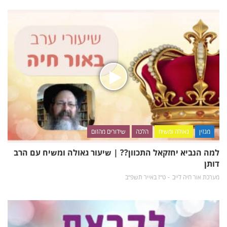
מגזין
גאולה ומשיח
הלכה
שידורים מהזום
למה הנביא יחזקאל התכוון?? | שיעור גאולה ומשיח עם הרב
דותן
מערכת אור חיה לייב
ט״ז באייר תשפ״ב