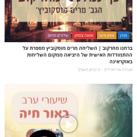
מגזין
אימון אישי
אמונה ובטחון
שידורים מהזום
ברחנו מחרקוב | השליחה מרים מוסקוביץ מספרת על
ההתמודדות האישית של היציאה ממקום השליחות
באוקראינה
מערכת אור חיה לייב
ט׳ בניסן תשפ״ב