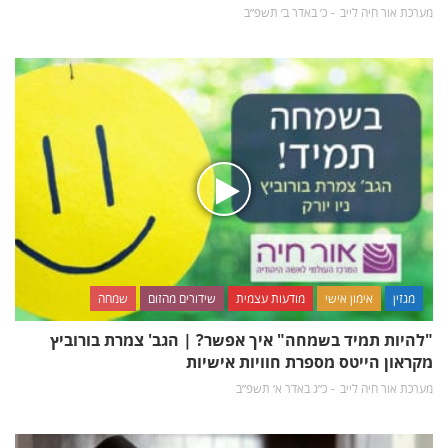
מערכת אור חיה לייב
כ׳ באדר ב׳ תשפ״ב
מגזין
אימון אישי
מודעות עצמית
שידורים מהזום
שמחה
"להיות תמיד בשמחה" איך אפשר? | הגב' צמרת בורוביץ
מקראון הייטס מספרת חוויות אישיות
מערכת אור חיה לייב
כ״ג באדר א׳ תשפ״ב