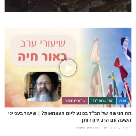
מגזין
התקשרות לרבי
שידורים מהזום
מה הגישה של חב"ד בנוגע ליום העצמאות? | שיעור בענייני
השעה עם הרב ירון דותן
מערכת אור חיה לייב
ט״ז באייר תשפ״ב