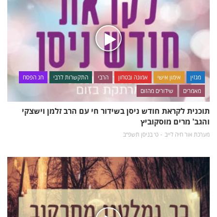
מגזין
אימון אישי
אמונה ובטחון
הרבי
התקשרות לרבי
חג הפסח
מאמרים
שידורים מהזום
תוכנית לקראת חודש ניסן בשידור חי עם הרב זלמן וישצקי
והגב' מרים מוסקוביץ
מערכת אור חיה לייב
ט׳ בניסן תשפ״ב