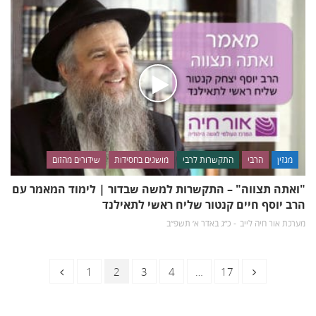
מגזין
הרבי
התקשרות לרבי
מושגים בחסידות
שידורים מהזום
"ואתה תצווה" – התקשרות למשה שבדור | לימוד המאמר עם
הרב יוסף חיים קנטור שליח ראשי לתאילנד
מערכת אור חיה לייב
כ״ג באדר א׳ תשפ״ב
ניווט
דף
דף
דף
דף
דף
1
2
3
4
…
17
לדפים
הבאים/הקודמים