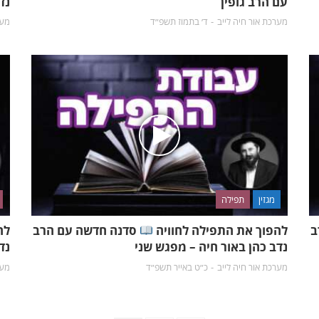
עם הרב גופין
נד
מערכת אור חיה לייב
ד׳ בתמוז תשפ״ד
מער
מגזין
תפילה
ב
להפוך את התפילה לחוויה
סדנה חדשה עם הרב
לה
נדב כהן באור חיה – מפגש שני
נד
מערכת אור חיה לייב
כ״ט באייר תשפ״ד
מער