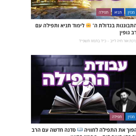
מגזין
תניא
תפילה
תבוננות בגדולת ה'
לימוד תניא ותפילה עם
ב גופין
כת אור חיה לייב
כ״ד בתמוז תשפ״ד
מגזין
תפילה
פוך את התפילה לחוויה
סדנה חדשה עם הרב