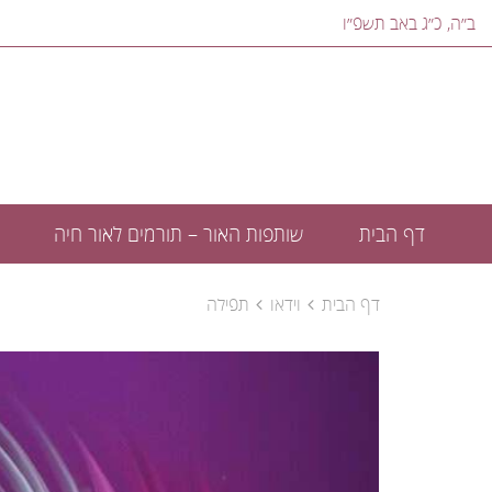
ב״ה, ‎כ״ג באב תשפ״ו‎
דף הבית
שותפות האור – תורמים לאור חיה
דף הבית
וידאו
תפילה