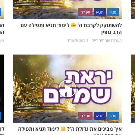
מגזין
תניא
תפילה
להשתוקק לקרבת ה'
לימוד תניא ותפילה עם
הה
הרב גופין
הר
מערכת אור חיה לייב
ז׳ באב תשפ״ד
מער
מגזין
תניא
תפילה
איך מבינים את גדולת ה'?
לימוד תניא ותפילה
לה