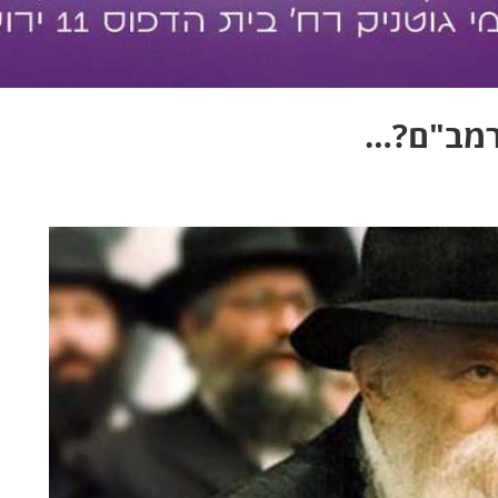
רמב"ם?…