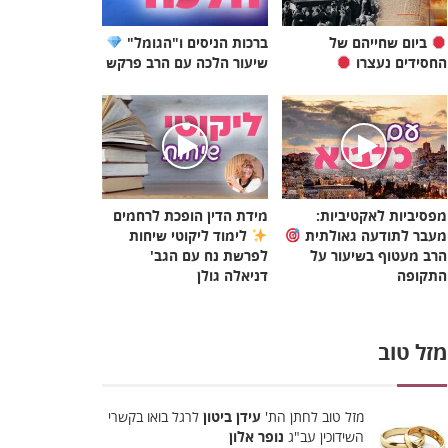
ביום שחייהם של
ברכות הניסים ו"הגומל"
החסידים נעצרו
שיעור הלכה עם הרב פרקש
מפסיביות לאקטיביות:
מידת הדין הופכת לרחמים
מעבר לתודעה גאולתית
לימוד ליקוטי שיחות
הרב מעטוף בשיעור על
לפרשת נח עם הגב'
התקופה
דניאלה גולן
מזל טוב
מזל טוב לחתן הת'
עידן ביטון
לרגל בואו בקשרי
השידוכין עב"ג
נופר אלון