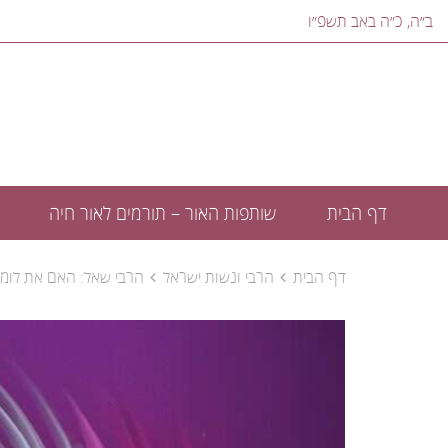
ב״ה, ‎כ״ה באב תשפ״ו‎
דף הבית
שותפות האור – תורמים לאור חיה
דף הבית
הרבי ונשות ישראל
הרבי שאל: האם את לומ