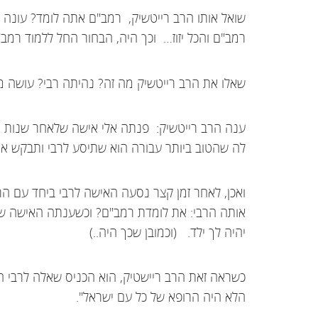
שואל אותו הרב רייטשיק, רמב"ם אתה לומד? עונה לו
רמב"ם והכל יזוז… וכך היה, הבחור החל ללמוד רמב
שאלו את הרב רייטשיק מה זה? נהיתה רבי? עושה מ
ענה הרב רייטשיק: פנתה אלי אישה שלאחר שנות נ
לה שהטוב ביותר עבורה הוא שתיסע לרבי ותבקש את
ואכן, לאחר זמן קצר נסעה האישה לרבי ביחד עם הר
אותה הרבי: את לומדת רמב"ם? וכשענתה האישה שהי
יהיה לך ילד. (וכמובן שכך היה..)
כשראה זאת הרב ריישטיק, הוא הכניס שאלה לרבי הא
הלא היה הרופא של כל עם ישראל".