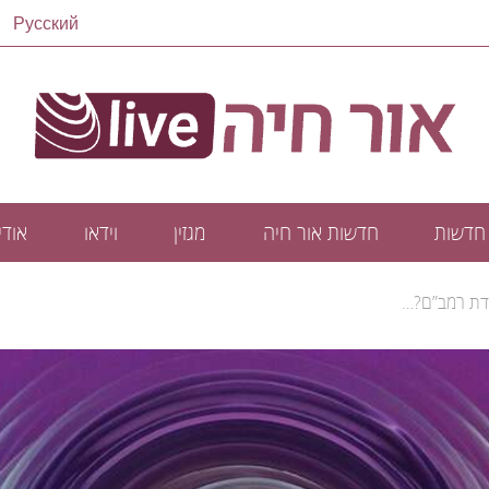
Русский
חדשות
חדשות אור חיה
מגזין
וידאו
אודיו
דת רמב”ם?…