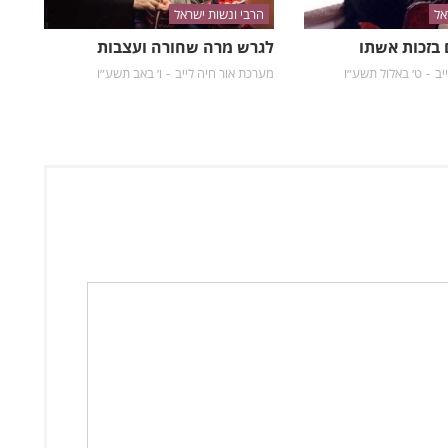
אל
הרבי ונשות ישראל
בזכות אשתו
לגרש מרה שחורה ועצבות
יב
ט׳ באלול תשע״ו
מערכת אור חיה לייב
ו׳ באב תשע״ו