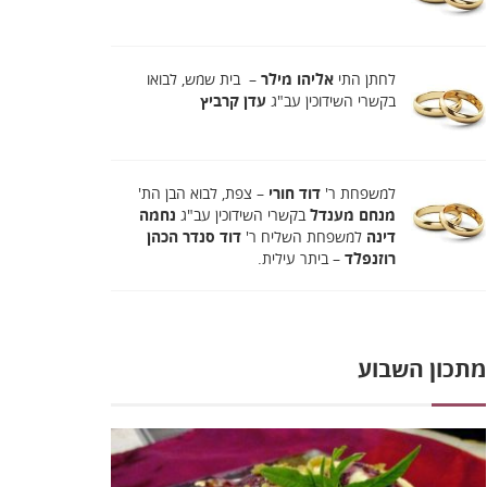
לחתן התי
אליהו מילר
– בית שמש, לבואו
בקשרי השידוכין עב"ג
עדן קרביץ
למשפחת ר'
דוד חורי
– צפת, לבוא הבן הת'
מנחם מענדל
בקשרי השידוכין עב"ג
נחמה
דינה
למשפחת השליח ר'
דוד סנדר הכהן
רוזנפלד
– ביתר עילית.
מתכון השבוע