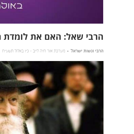
הרבי שאל: האם את לומדת 
הרבי ונשות ישראל
מערכת אור חיה לייב -
כ״ו באלול תשע״ח