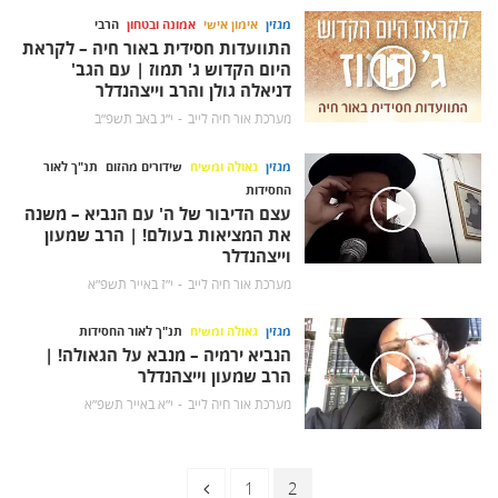
מגזין
אימון אישי
אמונה ובטחון
הרבי
התוועדות חסידית באור חיה – לקראת
היום הקדוש ג' תמוז | עם הגב'
דניאלה גולן והרב וייצהנדלר
מערכת אור חיה לייב
י״ג באב תשפ״ב
מגזין
גאולה ומשיח
שידורים מהזום
תנ"ך לאור
החסידות
עצם הדיבור של ה' עם הנביא – משנה
את המציאות בעולם! | הרב שמעון
וייצהנדלר
מערכת אור חיה לייב
י״ז באייר תשפ״א
מגזין
גאולה ומשיח
תנ"ך לאור החסידות
הנביא ירמיה – מנבא על הגאולה! |
הרב שמעון וייצהנדלר
מערכת אור חיה לייב
י״א באייר תשפ״א
ניווט
דף
דף
1
2