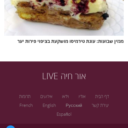
מגזין שבועות: עוגת טירמיסו מושקעת בציפוי פירות יער
אור חיה LIVE
דף הבית
אודיו
וידאו
אירועים
תרומות
יצירת קשר
Русский
English
French
Español