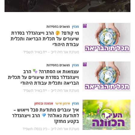
מגזין
מושגים בחסידות
מי קודם?
הרב וייצהנדלר בסדרת
שיעורים על תכלית הבריאה ותכלית
עבודת היהודי
מערכת אור חיה לייב
י״ח באייר תשפ״ד
מגזין
מושגים בחסידות
עצמאות או הסתרה?
הרב
וייצהנדלר בסדרת שיעורים על תכלית
הבריאה ותכלית עבודת היהודי
מערכת אור חיה לייב
י״ח באייר תשפ״ד
מגזין
אימון אישי
אמונה ובטחון
איך עוברים מתודעת סבל וייאוש –
לתודעת גאולה?
הרב וייצהנדלר
בקטע מחזק!
מערכת אור חיה לייב
כ״ג בכסלו תשפ״ד