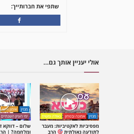
שתפי את חברותייך:
אולי יעניין אותך גם...
מגזין
אימון אישי
מגזין
אמונה ובטחון
גאולה ומשיח
ימי העיון השנתיים
מפסיביות לאקטיביות: מעבר
שלום – דווקא 
לתודעה גאולתית
הרב
ומלחמה? | הרב 