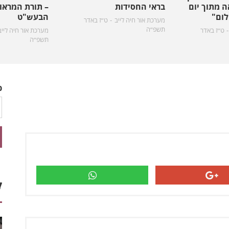
 מתוך יום
בראי החסידות
– תורת המראו
לום"
הבעש"ט
מערכת אור חיה לייב
ט״ז באדר
תשפ״ה
ט״ז באדר
מערכת אור חיה לייב
תשפ״ה
כ
ק