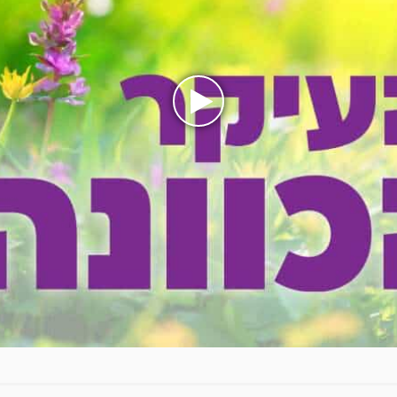
בעת
לחיצה
על
הכפתור
הינך
מפעיל
את
הסרטון
איך
עוברים
מתודעת
סבל
וייאוש
–
לתודעת
גאולה?
הרב