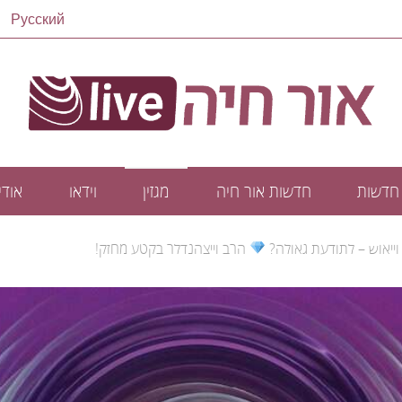
Русский
חדשות
חדשות אור חיה
מגזין
וידאו
אודיו
וייאוש – לתודעת גאולה?
הרב וייצהנדלר בקטע מחזק!