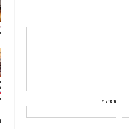
ה
מ
מ
ה
אימייל
*
מ