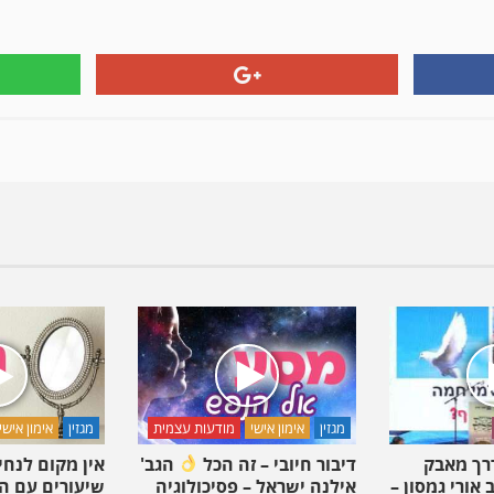
וייצהנדלר
בקטע
מחזק!
מגזין
אימון אישי
מודעות עצמית
מגזין
אימון אישי
דרך מאבק
דיבור חיובי – זה הכל
הגב'
אין מקום לנח
אורי גמסון –
אילנה ישראל – פסיכולוגיה
שיעורים עם ה