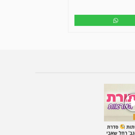
יתות
סדרת
גב' רחל שאבי