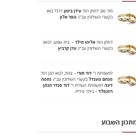
מזל טוב לחתן הת'
עידן ביטון
לרגל בואו
בקשרי השידוכין עב"ג
נופר אלון
לחתן התי
אליהו מילר
– בית שמש, לבואו
בקשרי השידוכין עב"ג
עדן קרביץ
למשפחת ר'
דוד חורי
– צפת, לבוא הבן הת'
מנחם מענדל
בקשרי השידוכין עב"ג
נחמה
דינה
למשפחת השליח ר'
דוד סנדר הכהן
רוזנפלד
– ביתר עילית.
תכון השבוע