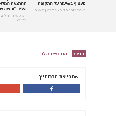
מעטוף בשיעור על התקופה
ההרצאה המלאה
העיון "עושה ש
מערכת אור חיה לייב
כ״ד בסיון תשפ״ה
מערכת אור חיה לייב
תשפ״ה
תגיות
הרב וייצהנדלר
שתפי את חברותייך: