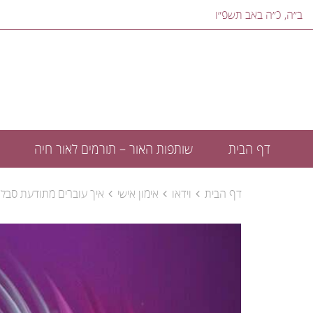
ב״ה, ‎כ״ה באב תשפ״ו‎
דף הבית
שותפות האור – תורמים לאור חיה
דף הבית
וידאו
אימון אישי
איך עוברים מתודעת סבל 