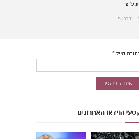
ת ע"פ
י״ד בתשרי
*
תובת מייל
טעי הוידאו האחרונים