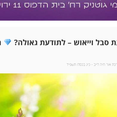
ת סבל וייאוש – לתודעת גאולה?
ה
ת אור חיה לייב -
כ״ג בכסלו תשפ״ד