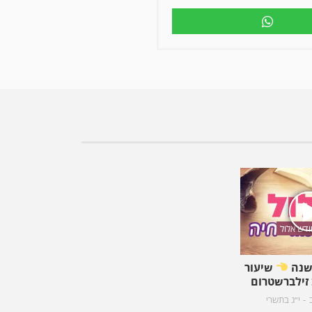
דש אלול
שנה
שיעור
זילברשטרום
י״ג בתשרי