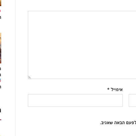
ה
מ
מ
ה
אימייל
*
מ
לפעם הבאה שאגיב.