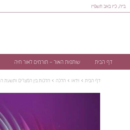
ב״ה, ‎כ״ו באב תשפ״ו‎
דף הבית
שותפות האור – תורמים לאור חיה
דף הבית
וידאו
הלכה
הלכות בין המצרים ותשעת הי