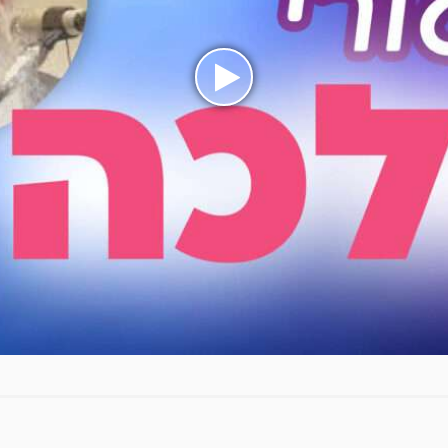
בעת
לחיצה
על
הכפתור
הינך
מפעיל
את
הסרטון
הלכות
בין
המצרים
ותשעת
הימים
הרב
פרקש