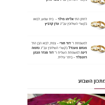
לחתן התי
אליהו מילר
– בית שמש, לבואו
בקשרי השידוכין עב"ג
עדן קרביץ
למשפחת ר'
דוד חורי
– צפת, לבוא הבן הת'
מנחם מענדל
בקשרי השידוכין עב"ג
נחמה
דינה
למשפחת השליח ר'
דוד סנדר הכהן
רוזנפלד
– ביתר עילית.
תכון השבוע