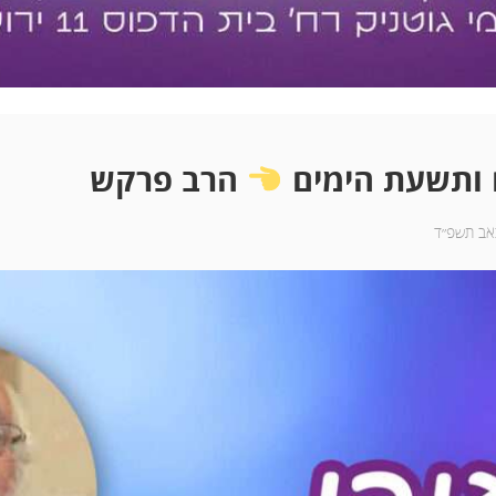
 ותשעת הימים
הרב פרקש
באב תשפ״ד