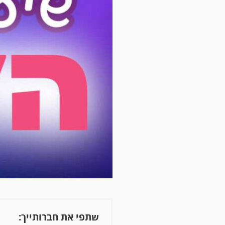
שתפי את חברותייך: