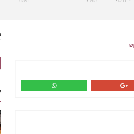
תשפ״ה
י״ד בתשרי
כ
ש
ק