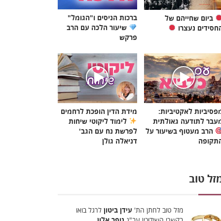
ברכות הניסים ו"הגומל"
ביום שחייהם של
שיעור הלכה עם הרב
חסידים נעצרו
פרקש
פסיביות לאקטיביות:
מידת הדין הופכת לרחמים
עבר לתודעה גאולתית
לימוד ליקוטי שיחות
הרב מעטוף בשיעור על
לפרשת נח עם הגב'
תקופה
דניאלה גולן
זל טוב
מזל טוב לחתן הת'
עידן ביטון
לרגל בואו
בקשרי השידוכין עב"ג
נופר אלון