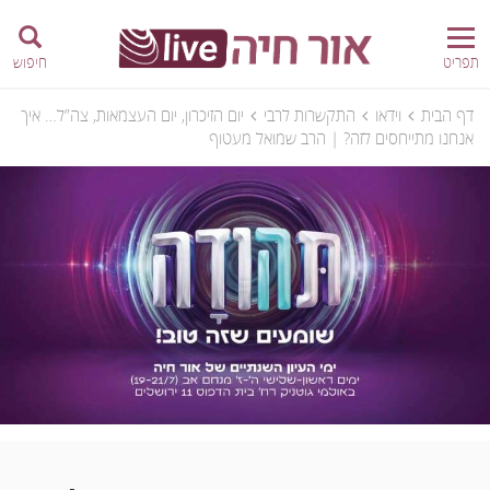
תפריט
חיפוש
דף הבית
וידאו
התקשרות לרבי
יום הזיכרון, יום העצמאות, צה”ל… איך
אנחנו מתייחסים לזה? | הרב שמואל מעטוף