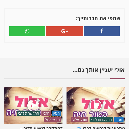
יום
הזיכרון,
יום
שתפי את חברותייך:
העצמאות,
צה"ל…
איך
אנחנו
מתייחסים
לזה?
|
הרב
אולי יעניין אותך גם...
שמואל
מעטוף
מגזין
הרבי
התקשרות לרבי
מגזין
התקשרות לרבי
חודש אלול
חודש אלול
מתכוננות לנסיעה לרבי
להתקרב לנשיא הדור –