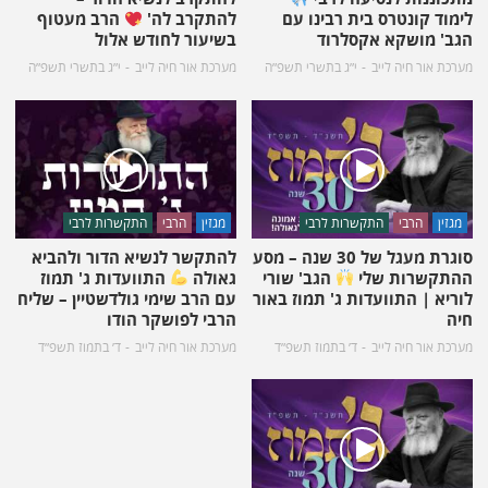
לימוד קונטרס בית רבינו עם
להתקרב לה'
הרב מעטוף
הגב' מושקא אקסלרוד
בשיעור לחודש אלול
מערכת אור חיה לייב
י״ג בתשרי תשפ״ה
מערכת אור חיה לייב
י״ג בתשרי תשפ״ה
מגזין
הרבי
התקשרות לרבי
מגזין
הרבי
התקשרות לרבי
סוגרת מעגל של 30 שנה – מסע
להתקשר לנשיא הדור ולהביא
ההתקשרות שלי
הגב' שורי
גאולה
התוועדות ג' תמוז
לוריא | התוועדות ג' תמוז באור
עם הרב שימי גולדשטיין – שליח
חיה
הרבי לפושקר הודו
מערכת אור חיה לייב
ד׳ בתמוז תשפ״ד
מערכת אור חיה לייב
ד׳ בתמוז תשפ״ד