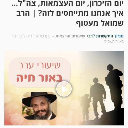
יום הזיכרון, יום העצמאות, צה"ל…
איך אנחנו מתייחסים לזה? | הרב
שמואל מעטוף
מגזין
התקשרות לרבי
שיעורים והרצאות
מערכת אור חיה לייב -
ט״ז
באייר תשפ״ב
בעת
לחיצה
על
הכפתור
הינך
מפעיל
את
הסרטון