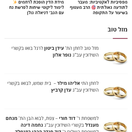
מפסיביות לאקטיביות: מעבר
מידת הדין הופכת לרחמים
לתודעה גאולתית
הרב מעטוף
לימוד ליקוטי שיחות לפרשת נח
בשיעור על התקופה
עם הגב' דניאלה גולן
מזל טוב
מזל טוב לחתן הת'
עידן ביטון
לרגל בואו בקשרי
השידוכין עב"ג
נופר אלון
לחתן התי
אליהו מילר
– בית שמש, לבואו בקשרי
השידוכין עב"ג
עדן קרביץ
למשפחת ר'
דוד חורי
– צפת, לבוא הבן הת'
מנחם
מענדל
בקשרי השידוכין עב"ג
נחמה דינה
למשפחת השליח ר'
דוד סנדר הכהן רוזנפלד
–