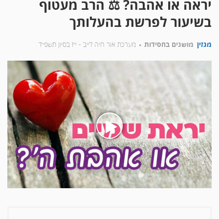
יראה או אהבה? ⚖ הרב מעטוף
בשיעור לפרשת בהעלותך
מגזין
מושגים בחסידות
מערכת אור חיה לייב -
י״ז בסיון תשפ״ד
בעת
לחיצה
על
הכפתור
הינך
מפעיל
את
הסרטון
יראה
או