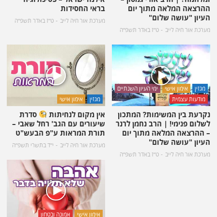
ההרצאה המלאה מתוך יום
בראי החסידות
העיון "עושה שלום"
מערכת אור חיה לייב
ט״ז באדר תשפ״ה
מערכת אור חיה לייב
ט״ז באדר תשפ״ה
מגזין
אימון אישי
ימי העיון השנתיים
מודעות עצמית
מגזין
אימון אישי
נקרעת בין המשימות? המתכון
אין מקום לנחיתות
סדרת
לשלום פנימי! | הרב נחמן לרנר
שיעורים עם הגב' רחל שאבי –
– ההרצאה המלאה מתוך יום
תורת המראות ע"פ הבעש"ט
העיון "עושה שלום"
מערכת אור חיה לייב
י״ד בתשרי תשפ״ה
מערכת אור חיה לייב
ט״ז באדר תשפ״ה
אימון אישי
אמונה ובטחון