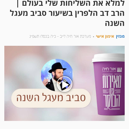
למלא את השליחות שלי בעולם |
הרב דב הלפרין בשיעור סביב מעגל
השנה
מגזין
אימון אישי
מערכת אור חיה לייב -
כ״ה בכסלו תשפ״ג
בעת
לחיצה
על
הכפתור
הינך
מפעיל
את
הסרטון
למלא