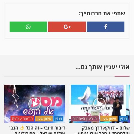
את
השליחות
שתפי את חברותייך:
שלי
בעולם
|
הרב
דב
הלפרין
בשיעור
סביב
אולי יעניין אותך גם...
מעגל
השנה
מגזין
אימון אישי
ימי העיון השנתיים
מגזין
אימון אישי
מודעות עצמית
שלום – דווקא דרך מאבק
דיבור חיובי – זה הכל
הגב'
ומלחמה? | הרב אורי גמסון –
אילנה ישראל – פסיכולוגיה