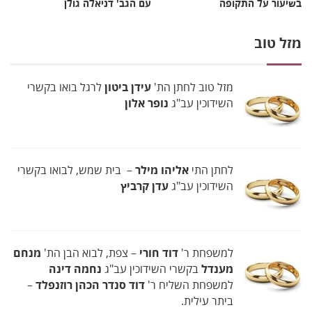
בשיעור על התקופה
עם הגב' דניאלה גולן
מזל טוב
מזל טוב לחתן הת'
עידן ביטון
לרגל בואו בקשרי
השידוכין עב"ג
נופר אלון
לחתן התי
אליהו מילר
– בית שמש, לבואו בקשרי
השידוכין עב"ג
עדן קרביץ
למשפחת ר'
דוד חורי
– צפת, לבוא הבן הת'
מנחם
מענדל
בקשרי השידוכין עב"ג
נחמה דינה
למשפחת השליח ר'
דוד סנדר הכהן רוזנפלד
–
ביתר עילית.