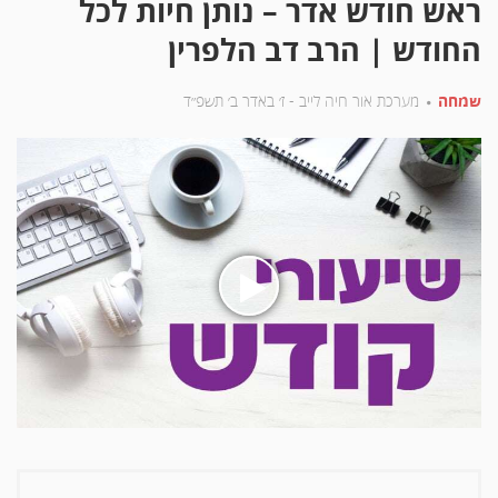
ראש חודש אדר – נותן חיות לכל
החודש | הרב דב הלפרין
שמחה
מערכת אור חיה לייב -
ז׳ באדר ב׳ תשפ״ד
בעת
לחיצה
על
הכפתור
הינך
מפעיל
את
הסרטון
ראש
חודש