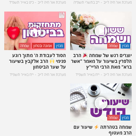
מערכת אור חיה לייב
י״ב בתשרי תשפ״ה
מערכת אור חיה לייב
כ״ט באייר תשפ״ד
מגזין
שמחה
מגזין
אמונה ובטחון
שמחה
יוצרים רגש של שמחה
הרב
הסוד לעבודת ה' מתוך רוגע
הלפרין בשיעור על מאמר "אשר
פנימי
הרב אלקבץ בשיעור
ברא" מאת הרבי הריי"ץ
על שער הביטחון
מערכת אור חיה לייב
י״ח באייר תשפ״ד
מערכת אור חיה לייב
י״ח באייר תשפ״ד
מגזין
שמחה
שמחה בטהרתה
שיעור עם
הרב מעטוף