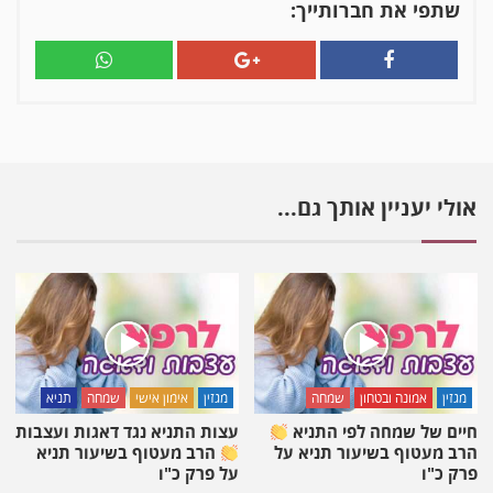
אדר
שתפי את חברותייך:
–
נותן
חיות
לכל
החודש
|
הרב
דב
אולי יעניין אותך גם...
הלפרין
מגזין
אמונה ובטחון
שמחה
מגזין
אימון אישי
שמחה
תניא
חיים של שמחה לפי התניא
עצות התניא נגד דאגות ועצבות
הרב מעטוף בשיעור תניא על
הרב מעטוף בשיעור תניא
פרק כ"ו
על פרק כ"ו