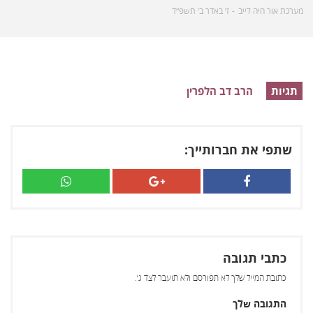
מערכת אור חיה לייב
ז׳ באדר ב׳ תשפ״ד
תגיות
הרב דב הלפרין
שתפי את חברותייך:
כתבי תגובה
כתובת המייל שלך לא תפורסם ולא תועבר לצד ג׳.
התגובה שלך