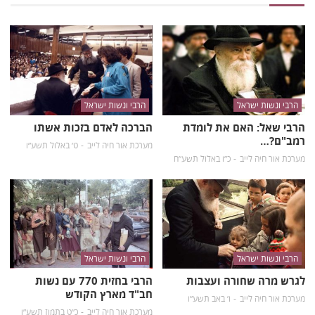
הרבי ונשות ישראל
הרבי ונשות ישראל
הרבי שאל: האם את לומדת
הברכה לאדם בזכות אשתו
רמב"ם?…
מערכת אור חיה לייב
ט׳ באלול תשע״ו
מערכת אור חיה לייב
כ״ו באלול תשע״ח
הרבי ונשות ישראל
הרבי ונשות ישראל
לגרש מרה שחורה ועצבות
הרבי בחזית 770 עם נשות
חב"ד מארץ הקודש
מערכת אור חיה לייב
ו׳ באב תשע״ו
מערכת אור חיה לייב
כ״ט בתמוז תשע״ו