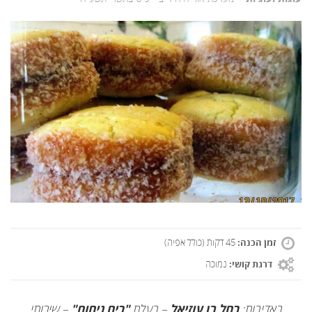
זמן הכנה:
45 דקות (כולל אפיה)
דרגת קושי:
נמוכה
באדיבות:
רחל בן עוזיאל
– בעלת
"ריח ניחוח"
– שירותי