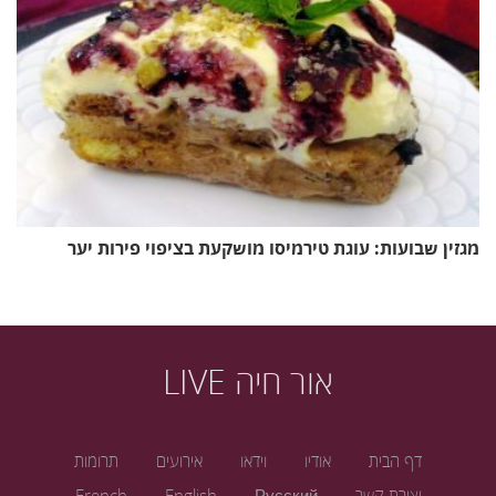
מגזין שבועות: עוגת טירמיסו מושקעת בציפוי פירות יער
אור חיה LIVE
דף הבית
אודיו
וידאו
אירועים
תרומות
יצירת קשר
Русский
English
French