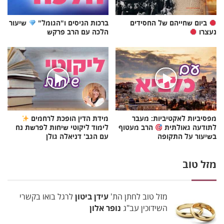
ביום שחייהם של החסידים
ברכות הניסים ו"הגומל"
שיעור
נעצרו
הלכה עם הרב פרקש
מפסיביות לאקטיביות: מעבר
מידת הדין הופכת לרחמים
לתודעה גאולתית
הרב מעטוף
לימוד ליקוטי שיחות לפרשת נח
בשיעור על התקופה
עם הגב' דניאלה גולן
מזל טוב
מזל טוב לחתן הת'
עידן ביטון
לרגל בואו בקשרי
השידוכין עב"ג
נופר אלון