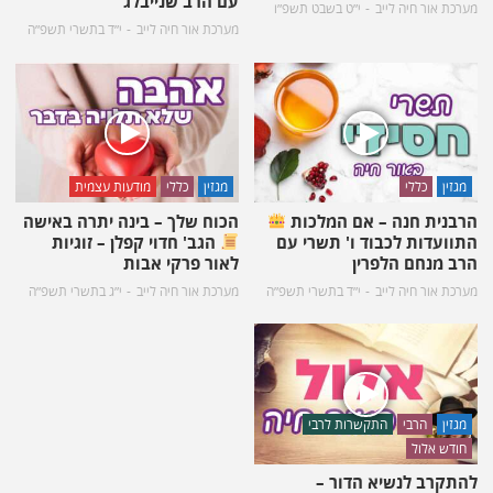
עם הרב שנייבלג
מערכת אור חיה לייב
י״ט בשבט תשפ״ו
מערכת אור חיה לייב
י״ד בתשרי תשפ״ה
מגזין
כללי
מגזין
כללי
מודעות עצמית
הרבנית חנה – אם המלכות
הכוח שלך – בינה יתרה באישה
התוועדות לכבוד ו' תשרי עם
הגב' חדוי קפלן – זוגיות
הרב מנחם הלפרין
לאור פרקי אבות
מערכת אור חיה לייב
י״ד בתשרי תשפ״ה
מערכת אור חיה לייב
י״ג בתשרי תשפ״ה
מגזין
הרבי
התקשרות לרבי
חודש אלול
להתקרב לנשיא הדור –