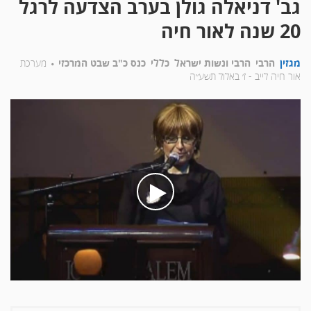
גב' דניאלה גולן בערב הצדעה לרגל
20 שנה לאור חיה
מגזין
הרבי
הרבי ונשות ישראל
כללי
כנס כ"ב שבט המרכזי
מערכת
אור חיה לייב -
ז׳ באלול תשע״ה
בעת
לחיצה
על
הכפתור
הינך
מפעיל
את
הסרטון
גב'
דניאלה