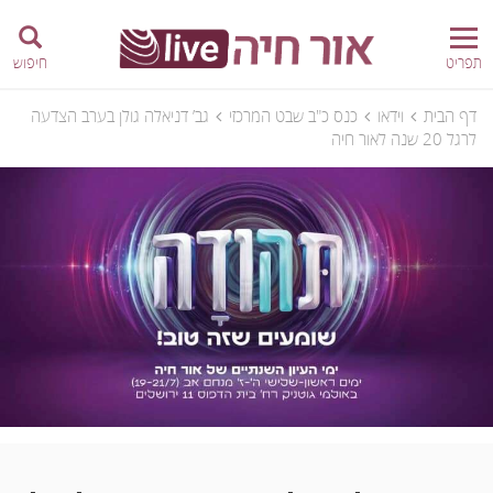
תפריט
חיפוש
דף הבית
וידאו
כנס כ"ב שבט המרכזי
גב’ דניאלה גולן בערב הצדעה
לרגל 20 שנה לאור חיה