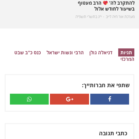
להתקרב לה'
הרב מעטוף
בשיעור לחודש אלול
מערכת אור חיה לייב
י״ג בתשרי תשפ״ה
תגיות
דניאלה גולן
הרבי ונשות ישראל
כנס כ"ב שבט
המרכזי
שתפי את חברותייך:
כתבי תגובה