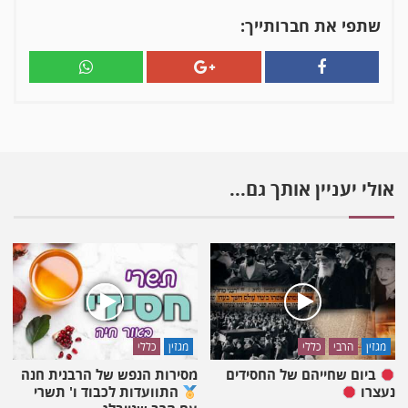
גולן
שתפי את חברותייך:
בערב
הצדעה
לרגל
20
שנה
לאור
חיה
אולי יעניין אותך גם...
מגזין
הרבי
כללי
מגזין
כללי
ביום שחייהם של החסידים
מסירות הנפש של הרבנית חנה
נעצרו
התוועדות לכבוד ו' תשרי