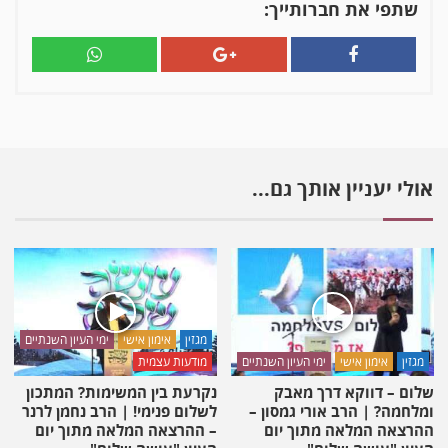
שלמה
שתפי את חברותייך:
דיסקין:
כיצד
נכוון
את
ילדינו
לבחור
מאהבה?
אולי יעניין אותך גם...
מגזין
אימון אישי
ימי העיון השנתיים
מגזין
אימון אישי
ימי העיון השנתיים
מודעות עצמית
שלום – דווקא דרך מאבק
נקרעת בין המשימות? המתכון
ומלחמה? | הרב אורי גמסון –
לשלום פנימי! | הרב נחמן לרנר
ההרצאה המלאה מתוך יום
– ההרצאה המלאה מתוך יום