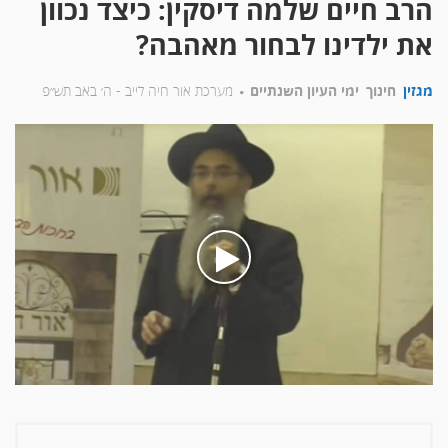
הרב חיים שלמה דיסקין: כיצד נכוון
את ילדינו לבחור מאהבה?
מגזין
חינוך
ימי העיון השנתיים
מערכת אור חיה לייב -
ה׳ באב תש״פ
בעת
לחיצה
על
הכפתור
הינך
מפעיל
את
הסרטון
הרב
חיים