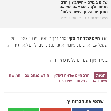
שלום בעולם – הייתכן? | הרב
מנחם וולף – ההרצאה המלאה
מתוך יום העיון "עושה שלום"
מערכת אור חיה לייב
י״ד בתשרי תשפ״ה
הרב
חיים שלמה דיסקין
סולל דרך חינוכית ומבאר, כיצד בימינו,
שמכל עבר אורבים ניסיונות ואתגרים, מכוונים ילדים לגאוות יחידה,
בימי העיון השנתיים של מרכז אור חיה
תגיות
הרב חיים שלמה דיסקין
חודש מנחם אב
חמישה
עשר באב
צניעות
שידוכים
שתפי את חברותייך: